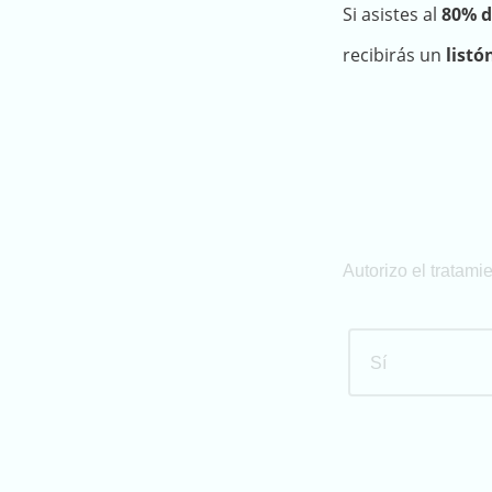
Si asistes al
80% d
recibirás un
listó
Autorizo el tratami
Sí